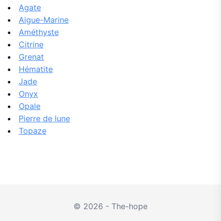
Agate
Aigue-Marine
Améthyste
Citrine
Grenat
Hématite
Jade
Onyx
Opale
Pierre de lune
Topaze
© 2026 - The-hope