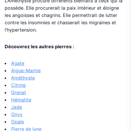
L’Améthyste procure différents bienfaits à ceux qui la
possède. Elle procurerait la paix intérieur et éloigne
les angoisses et chagrins. Elle permettrait de lutter
contre les insomnies et chasserait les migraines et
l’hypertension.
Découvrez les autres pierres :
Agate
Aigue-Marine
Améthyste
Citrine
Grenat
Hématite
Jade
Onyx
Opale
Pierre de lune