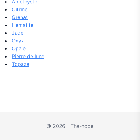
Améthyste
Citrine
Grenat
Hématite
Jade
Onyx
Opale
Pierre de lune
Topaze
© 2026 - The-hope